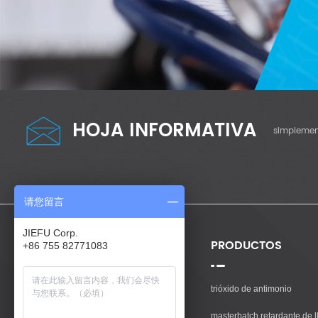
HOJA INFORMATIVA
simplement
请您留言
JIEFU Corp.
NECESITAS AYUDA
PRODUCTOS
+86 755 82771083
Casa
trióxido de antimonio
Productos
masterbatch retardante de l