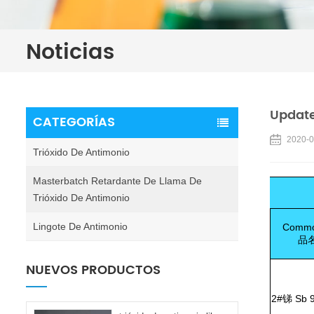
Noticias
Update
CATEGORÍAS
2020-0
Trióxido De Antimonio
Masterbatch Retardante De Llama De
Trióxido De Antimonio
Lingote De Antimonio
Commo
品
NUEVOS PRODUCTOS
2#
锑
Sb 