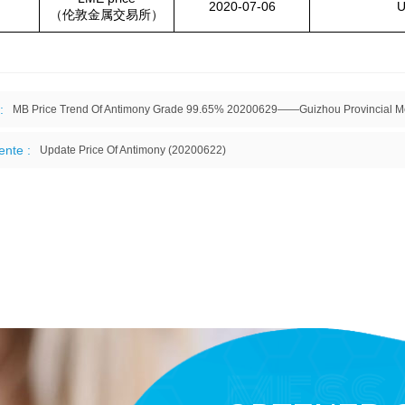
2020-07-06
U
（伦敦金属交易所）
:
MB Price Trend Of Antimony Grade 99.65% 20200629——Guizhou Provincial Meta
ente :
Update Price Of Antimony (20200622)