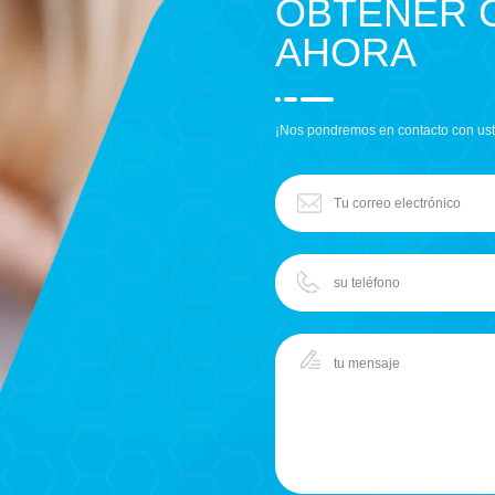
OBTENER 
AHORA
¡Nos pondremos en contacto con ust