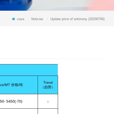
casa
/
Noticias
/
Update price of antimony (20200706)
Trend
ice/MT
价格
/
吨
（趋势）
0- 5450(-70)
↓