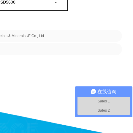
SD5600
-
ls & Minerals I/E Co., Ltd
在线咨询
Sales 1
Sales 2