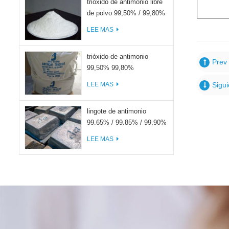
trióxido de antimonio libre
de polvo 99,50% / 99,80%
LEE MAS
trióxido de antimonio
Prev 
99,50% 99,80%
LEE MAS
Sigui
lingote de antimonio
99.65% / 99.85% / 99.90%
LEE MAS