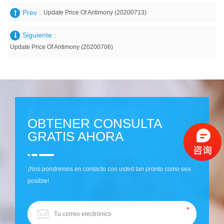
Prev :
Update Price Of Antimony (20200713)
Siguiente :
Update Price Of Antimony (20200706)
OBTENER CONSULTA
GRATIS AHORA
¡Nos pondremos en contacto con usted tan pronto como sea
posible!