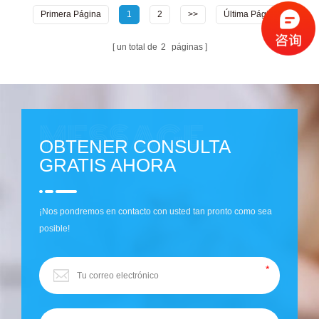
Primera Página
1
2
>>
Última Página
un total de
2
páginas
OBTENER CONSULTA
GRATIS AHORA
¡Nos pondremos en contacto con usted tan pronto como sea
posible!