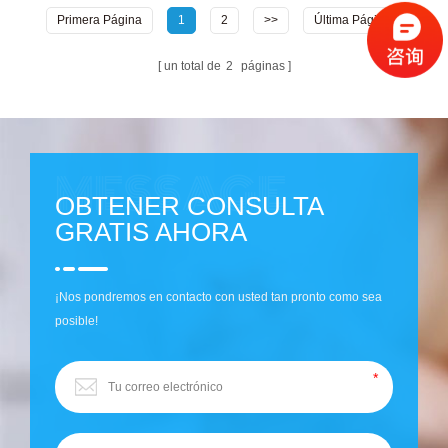
Primera Página
1
2
>>
Última Página
un total de
2
páginas
OBTENER CONSULTA
GRATIS AHORA
¡Nos pondremos en contacto con usted tan pronto como sea
posible!