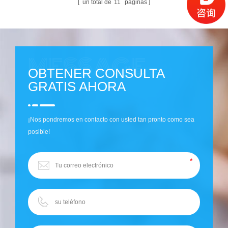
un total de
11
páginas
OBTENER CONSULTA
GRATIS AHORA
¡Nos pondremos en contacto con usted tan pronto como sea
posible!