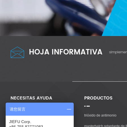
HOJA INFORMATIVA
simplement
NECESITAS AYUDA
PRODUCTOS
请您留言
Casa
trióxido de antimonio
JIEFU Corp.
Productos
masterbatch retardante de l
+86 755 82771083