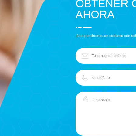
OBTENER 
AHORA
¡Nos pondremos en contacto con ust