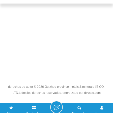
NECESITAS AYUDA
PRODUCTOS
ETIQUETAS CALIENTES
CONTÁCTENOS
derechos de autor © 2026 Guizhou province metals & minerals I/E CO.,
LTD.todos los derechos reservados. energizado por
dyyseo.com