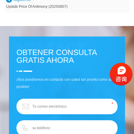
Update Price Of Antimony (20250807)
OBTENER CONSULTA
GRATIS AHORA
¡Nos pondremos en contacto con usted tan pronto como sea
posible!